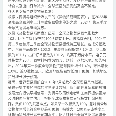
由于地缘政治风险加剧、地区冲突持续、发达经济体货币政策
转变以及出口订单减少，全球贸易前景仍然高度不确定。
多因素支撑全球货物贸易复苏
根据世界贸易组织新近发布的《货物贸易晴雨表》，在2023年
通胀高企和利率上升导致贸易需求停滞之后，2024年第三季度
全球货物贸易继续复苏。
这份《货物贸易晴雨表》显示，全球货物贸易景气指数为
103，比今年3月发布的100.6略有上升。该指数表明，2024年
第二季度和第三季度全球货物贸易额保持正增长。各成分指数
中，汽车产品指数为103.3，集装箱运输指数为104.3，空运指
数为107.1，出口订单指数为101.2，均高于趋势水平。电子元
件指数为95.4，原材料指数为99.3，均低于趋势水平。报告指
出，2024年第一季度全球货物贸易额同比增长1.4%，环比增长
1.0%。近期数据显示，欧洲地区贸易增长弱于预期，其他地区
贸易增长强于预期。
据悉，世界贸易组织自2016年7月起发布全球贸易景气指数，
通过采集主要经济体的贸易统计数据，就当前世界贸易的短期
发展走向提供早期信号，为贸易政策制定者和工商界提供更为
及时的国际贸易信息。根据全球货物贸易景气指数的编制规
则，数值100为其基准点。如果某一次指数为100，意味着全球
货物贸易增长符合中期趋势预期。指数大于100表示该季度全
球货物贸易增长高于预期水平，反之则显示全球货物贸易增长