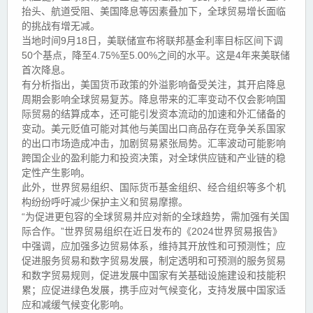
抬头、航道受阻、美国降息等因素叠加下，全球贸易增长面临
的挑战有增无减。
当地时间9月18日，美联储宣布将联邦基金利率目标区间下调
50个基点，降至4.75%至5.00%之间的水平。这是4年来美联储
首次降息。
有分析指出，美国货币政策的外溢影响备受关注，其开启降息
周期会影响全球贸易复苏。降息带来的汇率变动不仅会影响国
际贸易的结算成本，还可能引发资本流动的加速和外汇储备的
变动。美元贬值可能对其他与美国出口商品存在竞争关系国家
的出口市场造成冲击，加剧贸易紧张局势。汇率波动可能影响
跨国企业的盈利能力和投资决策，对全球供应链和产业链的稳
定性产生影响。
此外，世界贸易组织、国际货币基金组织、经合组织等多个机
构纷纷呼吁减少保护主义和贸易摩擦。
“为促进更包容的全球贸易并应对新的全球趋势，需加强有关国
际合作。”世界贸易组织在近日发布的《2024世界贸易报告》
中强调，应加强多边贸易体系，维持其开放性和可预测性；应
促进服务贸易和数字贸易发展，制定透明和可预测的服务贸易
和数字贸易规则，促进发展中国家有关基础设施建设和技能积
累；应促进绿色发展，携手应对气候变化，支持发展中国家适
应和减缓气候变化影响。