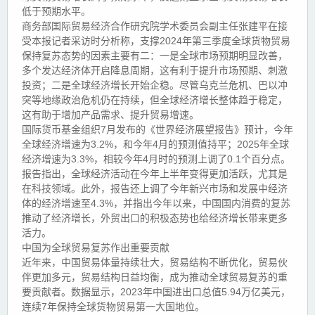
低于预期水平。
商务部国际贸易经济合作研究院学术委员会副主任张建平在接
受本报记者采访时分析称，支撑2024年第三季度全球货物贸易
保持复苏态势的因素主要有二：一是全球市场预期明显改善，
多个发达经济体开启降息周期，这有利于提升市场预期、刺激
投资；二是全球经济增长开始企稳。尽管乌克兰危机、巴以冲
突等地缘政治危机仍在持续，但全球经济增长整体趋于稳定，
这有助于增加产品需求、提升贸易增速。
国际货币基金组织7月发布的《世界经济展望报告》预计，今年
全球经济增速为3.2%，和今年4月的预测值持平；2025年全球
经济增速为3.3%，相较今年4月时的预测上调了0.1个百分点。
报告指出，全球经济活动在今年上半年变得更加活跃，尤其是
在科技领域。此外，报告还上调了今年新兴市场和发展中经济
体的经济增速至4.3%，并指出今年以来，中国国内消费的复苏
推动了经济增长，外贸出口的积极态势也给经济增长带来更多
活力。
中国为全球贸易复苏作出重要贡献
近年来，中国贸易体量持续壮大，贸易结构不断优化，贸易伙
伴更加多元，贸易结构日益均衡，成为推动全球贸易复苏的重
要贡献者。数据显示，2023年中国进出口总值5.94万亿美元，
连续7年保持全球货物贸易第一大国地位。