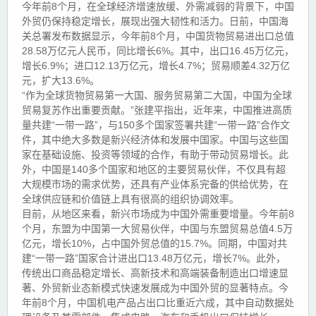
今年前8个月，在全球经济增速放缓、外需减弱的背景下，中国
外贸仍保持稳定增长，展现出强大韧性和活力。日前，中国海
关总署发布数据显示，今年前8个月，中国货物贸易进出口总值
28.58万亿元人民币，同比增长6%。其中，出口16.45万亿元，
增长6.9%；进口12.13万亿元，增长4.7%；贸易顺差4.32万亿
元，扩大13.6%。
“作为全球货物贸易第一大国、服务贸易第二大国，中国为全球
贸易复苏作出重要贡献。”张建平指出，近年来，中国推进高质
量共建“一带一路”，与150多个国家签署共建“一带一路”合作文
件，其中绝大多数是新兴经济体和发展中国家。中国与这些国
家在基础设施、投资等领域的合作，有助于带动贸易增长。此
外，中国是140多个国家和地区的主要贸易伙伴，不仅具有超
大规模市场的需求优势，还具有产业体系完备的供给优势，在
全球供应链和价值链上具有很高的组织协调效率。
目前，从地区来看，新兴市场成为中国外需重要增量。今年前8
个月，东盟为中国第一大贸易伙伴，中国与东盟贸易总值4.5万
亿元，增长10%，占中国外贸总值的15.7%。同期，中国对共
建“一带一路”国家合计进出口13.48万亿元，增长7%。此外，
传统出口商品稳定增长、高新技术和高端装备制造出口增速显
著、外贸新业态新模式快速发展成为中国外贸的显著特点。今
年前8个月，中国机电产品占出口比重近六成，其中自动数据处