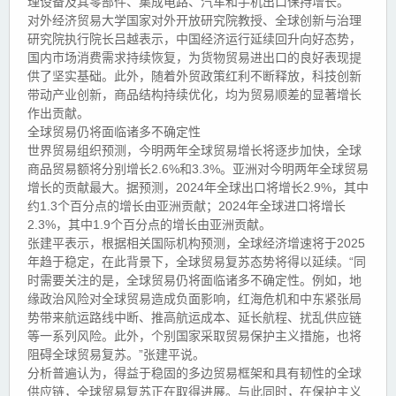
理设备及其零部件、集成电路、汽车和手机出口保持增长。
对外经济贸易大学国家对外开放研究院教授、全球创新与治理
研究院执行院长吕越表示，中国经济运行延续回升向好态势，
国内市场消费需求持续恢复，为货物贸易进出口的良好表现提
供了坚实基础。此外，随着外贸政策红利不断释放，科技创新
带动产业创新，商品结构持续优化，均为贸易顺差的显著增长
作出贡献。
全球贸易仍将面临诸多不确定性
世界贸易组织预测，今明两年全球贸易增长将逐步加快，全球
商品贸易额将分别增长2.6%和3.3%。亚洲对今明两年全球贸易
增长的贡献最大。据预测，2024年全球出口将增长2.9%，其中
约1.3个百分点的增长由亚洲贡献；2024年全球进口将增长
2.3%，其中1.9个百分点的增长由亚洲贡献。
张建平表示，根据相关国际机构预测，全球经济增速将于2025
年趋于稳定，在此背景下，全球贸易复苏态势将得以延续。“同
时需要关注的是，全球贸易仍将面临诸多不确定性。例如，地
缘政治风险对全球贸易造成负面影响，红海危机和中东紧张局
势带来航运路线中断、推高航运成本、延长航程、扰乱供应链
等一系列风险。此外，个别国家采取贸易保护主义措施，也将
阻碍全球贸易复苏。”张建平说。
分析普遍认为，得益于稳固的多边贸易框架和具有韧性的全球
供应链，全球贸易复苏正在取得进展。与此同时，在保护主义