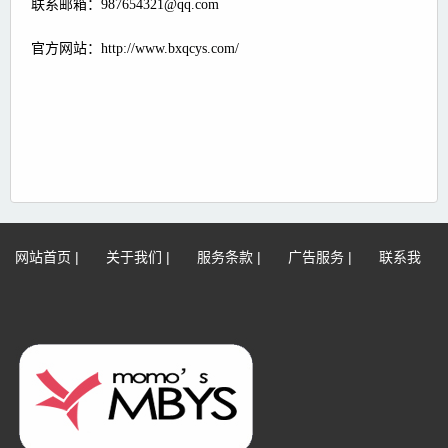
联系邮箱：987654321@qq.com
官方网站：http://www.bxqcys.com/
网站首页
|
关于我们
|
服务条款
|
广告服务
|
联系我
们
|
网站地图
|
免责声明