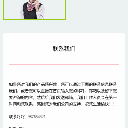
联系我们
如果您对我们的产品感兴趣，您可以通过下面的联系信息联系
我们，或者您可以直接在首页输入您的称呼、邮箱以及留下您
要咨询的内容，然后给我们发送邮箱，我们工作人员会在第一
时间和您联系，感谢您对我们公司的支持，祝您生活愉快！！
联系Q Q：987654321